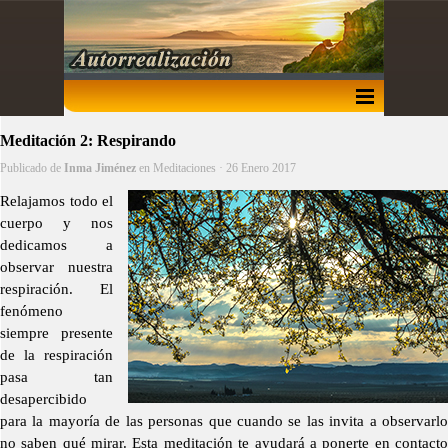
Meditación 2: Respirando
Publicado de
Inma Jiménez
en
Meditaciones
· 26 Enero 2017
Relajamos todo el
cuerpo y nos
dedicamos a
observar nuestra
respiración. El
fenómeno
siempre presente
de la respiración
pasa tan
desapercibido
para la mayoría de las personas que cuando se las invita a observarlo
no saben qué mirar. Esta meditación te ayudará a ponerte en contacto