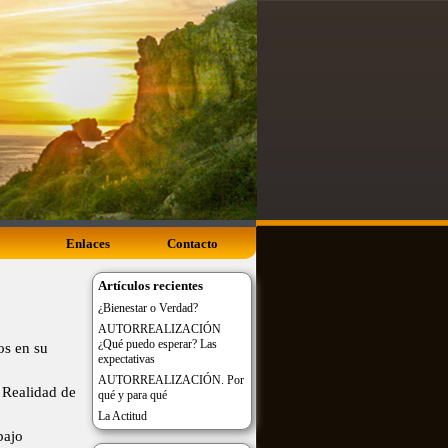
Enlaces
Contacto
Artículos recientes
¿Bienestar o Verdad?
AUTORREALIZACIÓN
¿Qué puedo esperar? Las
os en su
expectativas
AUTORREALIZACIÓN. Por
a Realidad de
qué y para qué
La Actitud
bajo