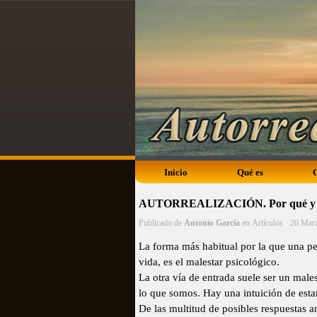
Inicio
Qué es
AUTORREALIZACIÓN. Por qué y 
Publicado de
Antonio García
en
Artículos
· 20 Mar
La forma más habitual por la que una pe
vida, es el malestar psicológico.
La otra vía de entrada suele ser un mal
lo que somos. Hay una intuición de esta
De las multitud de posibles respuestas an