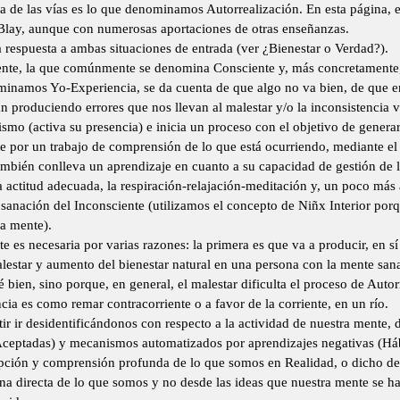
 de las vías es lo que denominamos Autorrealización. En esta página, 
Blay, aunque con numerosas aportaciones de otras enseñanzas.
 respuesta a ambas situaciones de entrada (ver ¿Bienestar o Verdad?).
mente, la que comúnmente se denomina Consciente y, más concretamente,
inamos Yo-Experiencia, se da cuenta de que algo no va bien, de que e
 produciendo errores que nos llevan al malestar y/o la inconsistencia vi
ismo (activa su presencia) e inicia un proceso con el objetivo de gener
nte por un trabajo de comprensión de lo que está ocurriendo, mediante el
ambién conlleva un aprendizaje en cuanto a su capacidad de gestión de 
actitud adecuada, la respiración-relajación-
meditación y, un poco más a
sanación del Inconsciente (utilizamos el concepto de Niñx Interior por
a mente).
te es necesaria por varias razones: la primera es que va a producir, en s
lestar y aumento del bienestar natural en una persona con la mente sana
 bien, sino porque, en general, el malestar dificulta el proceso de Autor
encia es como remar contracorriente o a favor de la corriente, en un río.
ir ir desidentificándonos con respecto a la actividad de nuestra mente,
 Aceptadas) y mecanismos automatizados por aprendizajes negativas (Háb
epción y comprensión profunda de lo que somos en Realidad, o dicho de
rna directa de lo que somos y no desde las ideas que nuestra mente se h