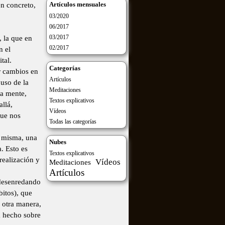
Artículos mensuales
en concreto,
03/2020
06/2017
03/2017
 la que en
02/2017
n el
tal.
Categorías
ar cambios en
Artículos
 uso de la
Meditaciones
la mente,
Textos explicativos
llá,
Vídeos
que nos
Todas las categorías
í misma, una
Nubes
. Esto es
Textos explicativos
realización y
Vídeos
Meditaciones
Artículos
 desenredando
itos), que
 otra manera,
a hecho sobre